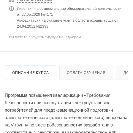
Лицензия на осуществление образовательной деятельности
от 27.05.2020 №4171
Аккредитация на оказание услуг в области охраны труда от
24.04.2012 №2333
Вы можете обсудить скидку с менеджером
ОПИСАНИЕ КУРСА
ОПЛАТА ОБУЧЕНИЯ
ДОС
Программа повышения квалификации «Требования
безопасности при эксплуатации электроустановок
потребителей для предэкзаменационной подготовки
электротехнического (электротехнологического) персонала
на V группу по электробезопасности» разработана в
соответствии с действующим законодательством РФ: