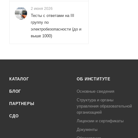
2 июня 2026
Тесты с ответами на III
группу по
электробезопасности (до и
выше 1000)
КАТАЛОГ
ОБ ИНСТИТУТЕ
БЛОГ
Основные сведения
Структура и органы
ПАРТНЕРЫ
управления образовательной
организацией
СДО
Лицензии и сертификаты
Документы