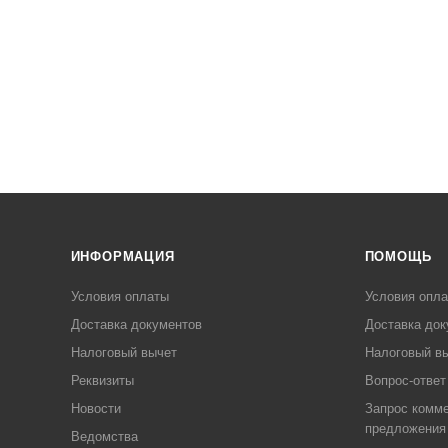
ИНФОРМАЦИЯ
ПОМОЩЬ
Условия оплаты
Условия опл
Доставка документов
Доставка док
Налоговый вычет
Налоговый в
Реквизиты
Вопрос-ответ
Новости
Запрос комме
предложения
Ведомства