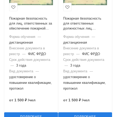
Пожарная безопасность
Пожарная безопасность
для лиц, ответственных за
для ответственных
обеспечение пожарной
должностных лиц,
безопасности на объектах
занимающих должности
Форма обучения
—
Форма обучения
—
защиты, в которых могут
главных специалистов
дистанционная
дистанционная
одновременно находиться
технического и
50 и более человек
Внесение документа в
производственного
Внесение документа в
профиля
реестр
—
ФИС ФРДО
реестр
—
ФИС ФРДО
Срок действия документа
Срок действия документа
—
3 года
—
3 года
Вид документа
—
Вид документа
—
удостоверение о
удостоверение о
повышении квалификации,
повышении квалификации,
протокол
протокол
от
1 500 ₽
/чел
от
1 500 ₽
/чел
ПОДРОБНЕЕ
ПОДРОБНЕЕ