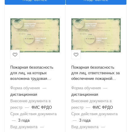
Пожарная безопасность
Пожарная безопасность
для лиц, на которых
для лиц, ответственных за
возложена трудовая
обеспечение пожарной
функция по проведению
безопасности
Форма обучения
—
Форма обучения
—
противопожарного
дистанционная
дистанционная
инструктажа
Внесение документа в
Внесение документа в
реестр
—
ФИС ФРДО
реестр
—
ФИС ФРДО
Срок действия документа
Срок действия документа
—
3 года
—
3 года
Вид документа
—
Вид документа
—