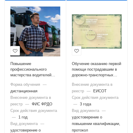
Повышение
Обучение оказанию первой
профессионального
помощи пострадавшим в
мастерства водителей
дорожно-транспортных
автотранспортных средств
происшествиях (для
Форма обучения
—
Внесение документа в
водителей транспортных
дистанционная
реестр
—
ЕИСОТ
средств)
Внесение документа в
Срок действия документа
реестр
—
ФИС ФРДО
—
3 года
Срок действия документа
Вид документа
—
—
1 год
удостоверение о
Вид документа
—
повышении квалификации,
удостоверение о
протокол