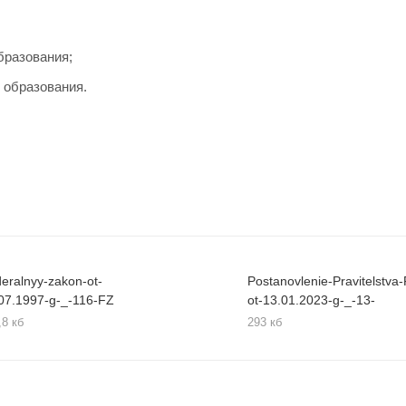
бразования;
 образования.
eralnyy-zakon-ot-
Postanovlenie-Pravitelstva
07.1997-g-_-116-FZ
ot-13.01.2023-g-_-13-
,8 кб
293 кб